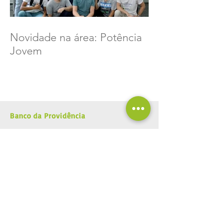
Novidade na área: Potência
Jovem
Banco da Providência
Rua dos Arcos, 54
Lapa
20230-060
- Rio de Janeiro/RJ
Tel:
55 (21) 3257-2769
E-mail:
marketing2@providencia.org.br
Insira abaixo seu email e receba nossas
novidades.
Esteja por dentro dos nossos
projetos.