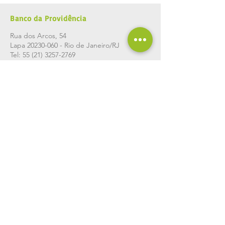
Banco da Providência
Rua dos Arcos, 54
Lapa
20230-060
- Rio de Janeiro/RJ
Tel:
55 (21) 3257-2769
E-mail:
marketing2@providencia.org.br
Insira abaixo seu email e receba nossas
novidades.
Esteja por dentro dos nossos
projetos.
Inscrever
©
ekloos 2017
| Banco da Providência |
Todos os direitos reservados