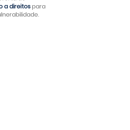
 a direitos
para
nerabilidade.
s capacitadas
erar renda