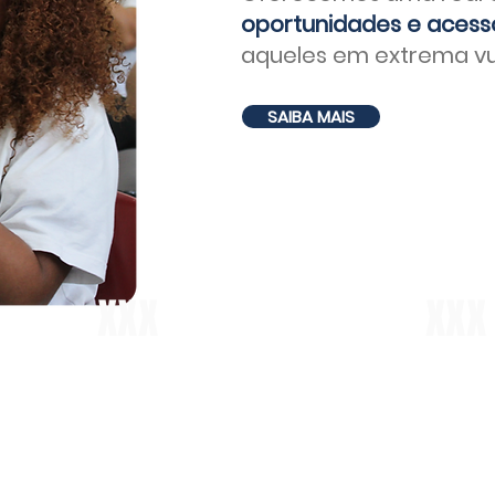
oportunidades e acesso
aqueles em extrema vul
SAIBA MAIS
XXX
XXX
pessoas impactadas
com
pessoa
a
o programa de inclusão
para g
social produtiva