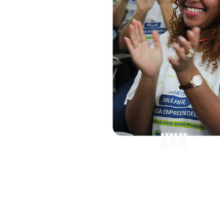
XXX
mulheres
contemplad
s