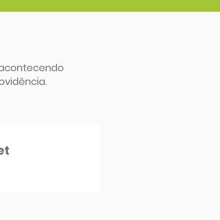
 acontecendo
ovidência.
et