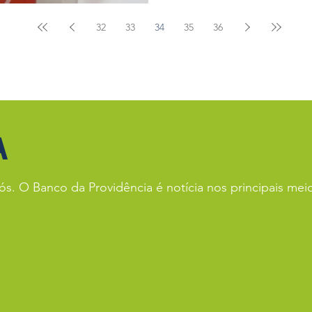
32
33
34
35
36
A
ós. O Banco da Providência é notícia nos principais me