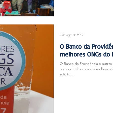
9 de ago. de 2017
O Banco da Providê
melhores ONGs do B
O Banco da Providência e outras
reconhecidas como as melhores O
edição...