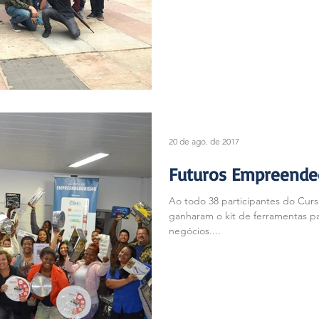
20 de ago. de 2017
Futuros Empreende
Ao todo 38 participantes do Cu
ganharam o kit de ferramentas pa
negócios....