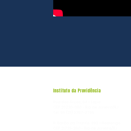
Instituto da Providência
Rua dos Arcos, 54 - Lapa
CEP 20230-060 - Rio de Janeiro/RJ
Tel: 55 (21) 3257-2769
R. Barão do Triunfo, 393 - Realengo
CEP 21735-390 - Rio de Janeiro/RJ