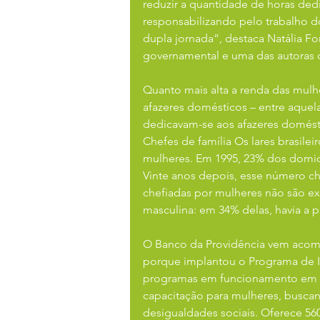
reduzir a quantidade de horas ded
responsabilizando pelo trabalho 
dupla jornada”, destaca Natália Fon
governamental e uma das autoras 
Quanto mais alta a renda das mulh
afazeres domésticos – entre aquel
dedicavam-se aos afazeres domést
Chefes de família Os lares brasilei
mulheres. Em 1995, 23% dos domic
Vinte anos depois, esse número che
chefiadas por mulheres não são ex
masculina: em 34% delas, havia a 
O Banco da Providência vem acomp
porque implantou o Programa de I
programas em funcionamento em n
capacitação para mulheres, buscan
desigualdades sociais. Oferece 56