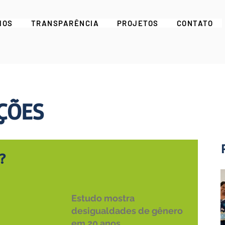
MOS
TRANSPARÊNCIA
PROJETOS
CONTATO
ÇÕES
?
Estudo mostra 
desigualdades de gênero 
em 20 anos