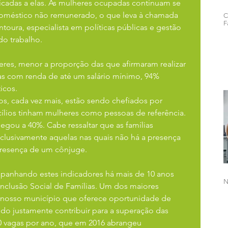
icadas a elas. As mulheres ocupadas continuam se 
doméstico não remunerado, o que leva à chamada 
C
F
toura, especialista em políticas públicas e gestão 
do trabalho.
eres, menor a proporção das que afirmaram realizar 
as com renda de até um salário mínimo, 94% 
icos.
ros, cada vez mais, estão sendo chefiados por 
ílios tinham mulheres como pessoas de referência. 
gou a 40%. Cabe ressaltar que as famílias 
clusivamente aquelas nas quais não há a presença 
presença de um cônjuge.
anhando estes indicadores há mais de 10 anos 
N
nclusão Social de Famílias. Um dos maiores 
osso município que oferece oportunidade de 
do justamente contribuir para a superação das 
0 vagas por ano, que em 2016 abrangeu 