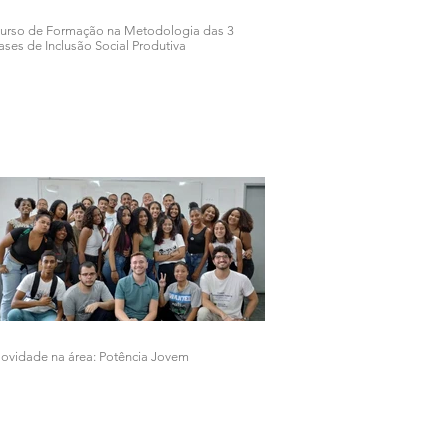
urso de Formação na Metodologia das 3
ases de Inclusão Social Produtiva
ovidade na área: Potência Jovem