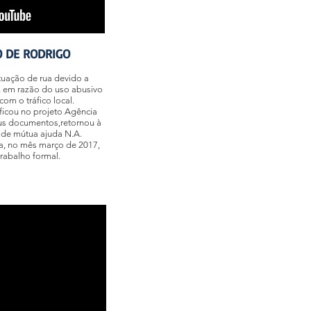
 DE RODRIGO
uação de rua devido a
a, em razão do uso abusivo
om o tráfico local.
icou no projeto Agência
us documentos,retornou à
 de mútua ajuda N.A.
a, no mês março de 2017,
rabalho formal.