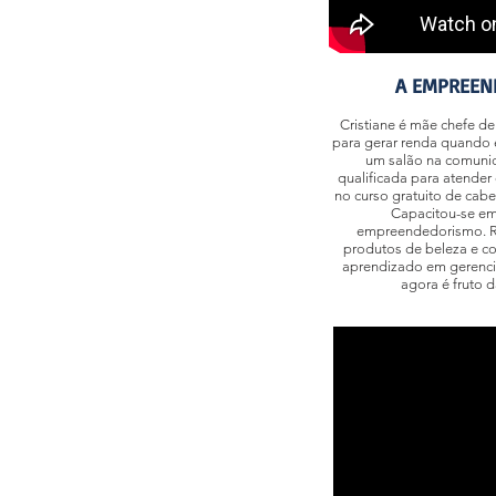
A EMPREEN
Cristiane é mãe chefe de 
para gerar renda quando 
um salão na comuni
qualificada para atender
no curso gratuito de cabel
Capacitou-se em 
empreendedorismo. Re
produtos de beleza e c
aprendizado em gerencia
agora é fruto 