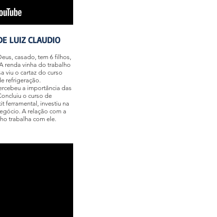
DE LUIZ CLAUDIO
eus, casado, tem 6 filhos,
A renda vinha do trabalho
 viu o cartaz do curso
e refrigeração.
ercebeu a importância das
Concluiu o curso de
 ferramental, investiu na
negócio. A relação com a
ilho trabalha com ele.