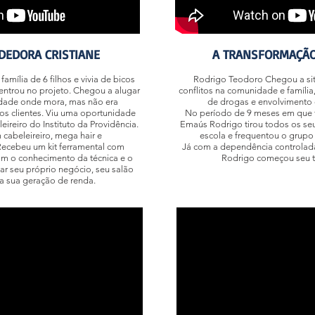
DEDORA CRISTIANE
A TRANSFORMAÇÃO
família de 6 filhos e vivia de bicos
Rodrigo Teodoro Chegou a sit
entrou no projeto. Chegou a alugar
conflitos na comunidade e famíli
dade onde mora, mas não era
de drogas e envolvimento c
 os clientes. Viu uma oportunidade
No período de 9 meses em que f
eireiro do Instituto da Providência.
Emaús Rodrigo tirou todos os se
cabeleireiro, mega hair e
escola e frequentou o grupo
cebeu um kit ferramental com
Já com a dependência controlad
om o conhecimento da técnica e o
Rodrigo começou seu t
r seu próprio negócio, seu salão
da sua geração de renda.