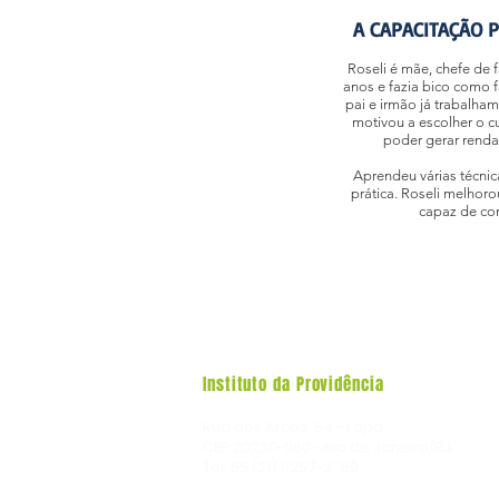
A CAPACITAÇÃO 
Roseli é mãe, chefe de 
anos e fazia bico como 
pai e irmão já trabalham 
motivou a escolher o cu
poder gerar renda 
Aprendeu várias técnic
prática. Roseli melhor
capaz de con
Instituto da Providência
Rua dos Arcos, 54 - Lapa
CEP 20230-060 - Rio de Janeiro/RJ
Tel: 55 (21) 3257-2769