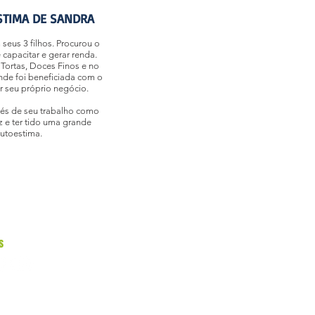
STIMA DE SANDRA
eus 3 filhos. Procurou o
e capacitar e gerar renda.
Tortas, Doces Finos e no
de foi beneficiada com o
ar seu próprio negócio.
vés de seu trabalho como
liz e ter tido uma grande
utoestima.
s