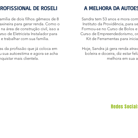
PROFISSIONAL DE ROSELI
A MELHORA DA AUTOE
família de dois filhos gêmeos de 8
Sandra tem 53 anos e mora com s
faxineira para gerar renda. Como o
Instituto da Providência, para s
na área de construção civil, isso a
Formou-se no Curso de Bolos e 
rso de Eletricista Instalador para
Curso de Empreendedorismo, on
e trabalhar com sua família.
Kit de Ferramentas para inici
as da profissão que já coloca em
Hoje, Sandra já gera renda atra
ou sua autoestima e agora se acha
boleira e doceira, diz estar fe
quistar mais clientela.
melhora em sua a
Redes Sociai