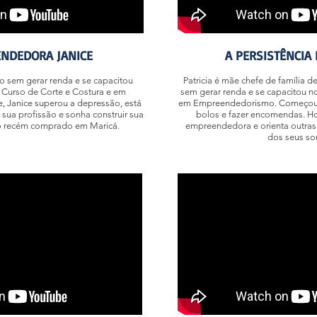
NDEDORA JANICE
A PERSISTÊNCIA 
to sem gerar renda e se capacitou
Patricia é mãe chefe de família de
 Curso de Corte e Costura e em
sem gerar renda e se capacitou no
 Janice superou a depressão, está
em Empreendedorismo. Começou a
sua profissão e sonha construir sua
bolos e fazer encomendas. H
o recém comprado em Maricá.
empreendedora e orienta outras
dos seus so