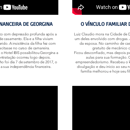
NANCEIRA DE GEORGINA
O VÍNCULO FAMILIAR 
eto com depressão profunda após a
Luiz Claudio mora na Cidade de D
e casamento. Ela e a filha viviam
um deles envolvido com drogas. 
do. A insistência da filha fez com
da esposa. No caminho de casa
citasse no curso de camareira.
gratuito de mecânico d
o Hotel IBIS possibilitou Georgina a
Ficou desconfiado, mas depois p
ontratação ocorreu logo depois.
aulas para sua formação. 
lho foi dia 7 de setembro de 2017, o
empreendedorismo. Recebeu o kit
a sua independência financeira.
divulgação e deu inicio ao seu 
família melhorou e hoje seu f