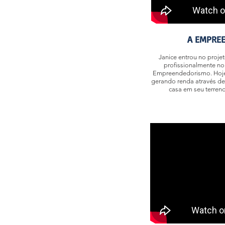
A EMPREE
Janice entrou no proje
profissionalmente no
Empreendedorismo. Hoje,
gerando renda através de 
casa em seu terren