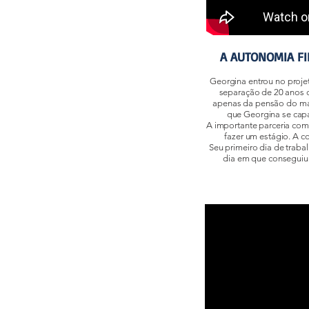
A AUTONOMIA FI
Georgina entrou no proj
separação de 20 anos d
apenas da pensão do mari
que Georgina se capa
A importante parceria com 
fazer um estágio. A c
Seu primeiro dia de traba
dia em que conseguiu 