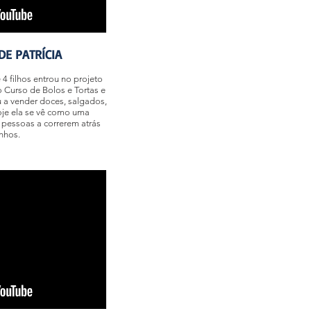
DE PATRÍCIA
 4 filhos entrou no projeto
 Curso de Bolos e Tortas e
 vender doces, salgados,
oje ela se vê como uma
 pessoas a correrem atrás
nhos.