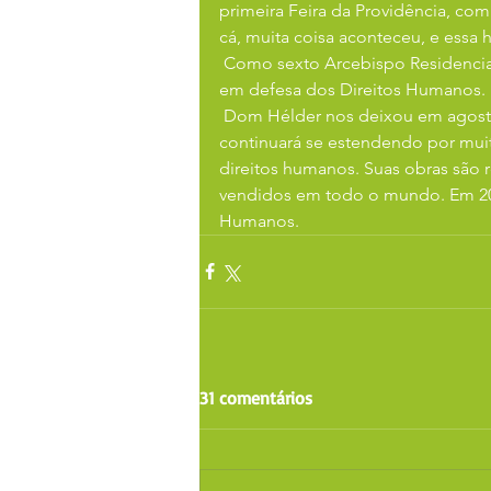
primeira Feira da Providência, com 
cá, muita coisa aconteceu, e essa 
 Como sexto Arcebispo Residencial à sede de Olinda e Recife, declarou sua missão 
em defesa dos Direitos Humanos. N
 Dom Hélder nos deixou em agosto de 1999, aos 90 anos. Seu legado se estende e 
continuará se estendendo por mui
direitos humanos. Suas obras são r
vendidos em todo o mundo. Em 2017
Humanos.
31 comentários