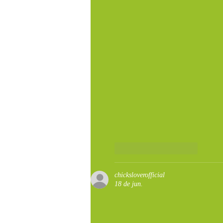
Curtir
Responder
chicksloverofficial
18 de jun.