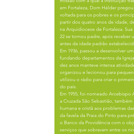
missão com a qual a instituição tr
em Fortaleza, Dom Hélder pregou d
voltada para os pobres e os princíp
partir dos quatro anos de idade, de
na Arquidiocese de Fortaleza. Sua p
22 se tornou padre, após receber u
antes da idade padrão estabelecid
Em 1936, passou a desenvolver um t
fundando departamentos da Igreja 
dez anos manteve intensa atividade 
organizou e lecionou para pequeno
utilizou o rádio para criar o prim
do país.
Em 1955, foi nomeado Arcebispo Au
a Cruzada São Sebastião, também n
humana e cristã aos problemas das
da favela da Praia do Pinto para 
o Banco da Providência com o objet
serviços que sobravam entre os ric