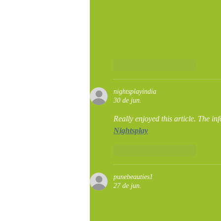
Curtir
Responder
nightsplayindia
30 de jun.
Really enjoyed this article. The in
Nightsplay
Curtir
Responder
punebeauties1
27 de jun.