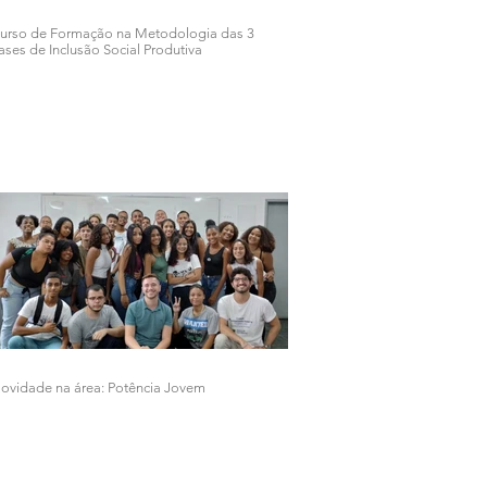
urso de Formação na Metodologia das 3
ases de Inclusão Social Produtiva
ovidade na área: Potência Jovem