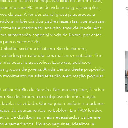
abalha até os dias de hoje. Nascido no ano de 1909, 
urante seus 90 anos de vida uma igreja simples, 
C
F
ios da paz. A tendência religiosa já apareceu a 
vido a influência dos padres lazaristas, que atuavam 
rimeira eucaristia foi aos oito anos de idade. Aos 
ma autorização especial vinda de Roma, por estar 
a para o sacerdócio.
rabalho assistencialista no Rio de Janeiro, 
voltados para atender aos mais necessitados. Por 
intelectual e apostólica. Escreveu, publicou, 
s grupos de jovens. Ainda dentro deste propósito, 
eiro movimento de alfabetização e educação popular 
xiliar do Rio de Janeiro. No ano seguinte, fundou 
o Rio de Janeiro com objetivo de dar solução 
N
 favelas da cidade. Conseguiu transferir moradores 
prédios de apartamentos no Leblon. Em 1959 fundou 
ivo de distribuir ao mais necessitados os bens e 
os e remediados. No ano seguinte, idealizou a 