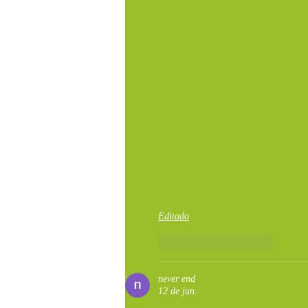
Editado
Curtir
Responder
never end
12 de jun.