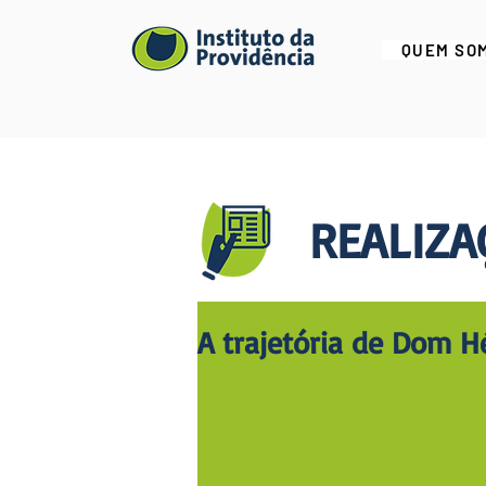
QUEM SO
REALIZA
A trajetória de Dom H